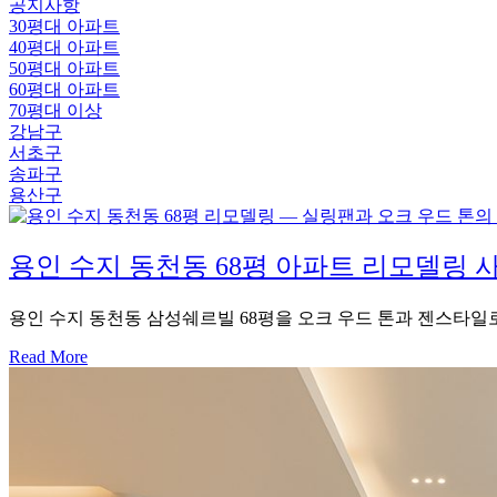
공지사항
30평대 아파트
40평대 아파트
50평대 아파트
60평대 아파트
70평대 이상
강남구
서초구
송파구
용산구
용인 수지 동천동 68평 아파트 리모델링 사례
용인 수지 동천동 삼성쉐르빌 68평을 오크 우드 톤과 젠스타일로 
Read More