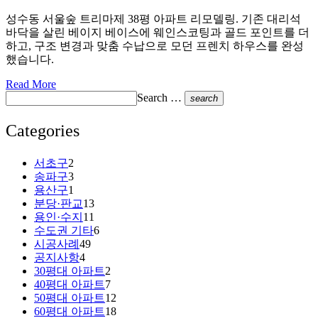
성수동 서울숲 트리마제 38평 아파트 리모델링. 기존 대리석
바닥을 살린 베이지 베이스에 웨인스코팅과 골드 포인트를 더
하고, 구조 변경과 맞춤 수납으로 모던 프렌치 하우스를 완성
했습니다.
Read More
Search …
search
Categories
서초구
2
송파구
3
용산구
1
분당·판교
13
용인·수지
11
수도권 기타
6
시공사례
49
공지사항
4
30평대 아파트
2
40평대 아파트
7
50평대 아파트
12
60평대 아파트
18