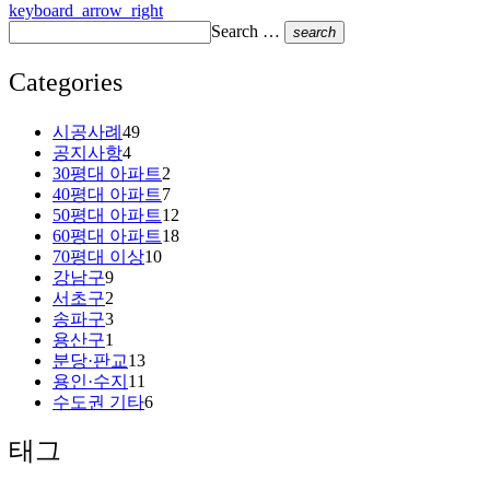
navigation
keyboard_arrow_right
Search …
search
Categories
시공사례
49
공지사항
4
30평대 아파트
2
40평대 아파트
7
50평대 아파트
12
60평대 아파트
18
70평대 이상
10
강남구
9
서초구
2
송파구
3
용산구
1
분당·판교
13
용인·수지
11
수도권 기타
6
태그