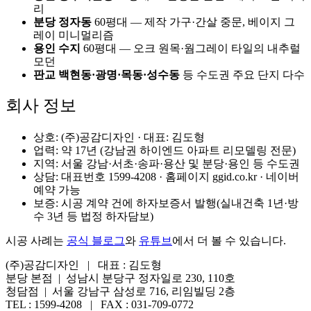
리
분당 정자동
60평대 — 제작 가구·간살 중문, 베이지 그
레이 미니멀리즘
용인 수지
60평대 — 오크 원목·웜그레이 타일의 내추럴
모던
판교 백현동·광명·목동·성수동
등 수도권 주요 단지 다수
회사 정보
상호: (주)공감디자인 · 대표: 김도형
업력: 약 17년 (강남권 하이엔드 아파트 리모델링 전문)
지역: 서울 강남·서초·송파·용산 및 분당·용인 등 수도권
상담: 대표번호 1599-4208 · 홈페이지 ggid.co.kr · 네이버
예약 가능
보증: 시공 계약 건에 하자보증서 발행(실내건축 1년·방
수 3년 등 법정 하자담보)
시공 사례는
공식 블로그
와
유튜브
에서 더 볼 수 있습니다.
(주)공감디자인 | 대표 : 김도형
분당 본점 | 성남시 분당구 정자일로 230, 110호
청담점 | 서울 강남구 삼성로 716, 리임빌딩 2층
TEL : 1599-4208 | FAX : 031-709-0772