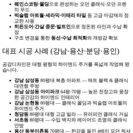
웨인스코팅·몰딩
으로 완성하는 모던 클래식·모던 프렌
치 무드
빅슬랩 아트월·세라믹·이태리 타일
등 고급 마감재의 정
교한 사용
히든도어·간살 중문·빌트인
으로 정돈된 라인과 수납 확
장
구조 변경을 통한
동선·수납 최적화
와 개방감 확보
대표 시공 사례 (강남·용산·분당·용인)
공감디자인은 대형 평형의 하이엔드 주거를 폭넓게 작업해 왔
습니다.
강남 삼성동
80평대 복층 아파트 — 매트 블랙 & 클래식
대면형 주방
강남 삼성동 아이파크
64평·70평 — 높은 천장고와 웅장
한 공간감의 하이엔드 인테리어
강남 논현동
80평대 — 클래식 몰딩과 빅슬랩 아트월의
하이엔드 주거
청담동
80평대 대형 고급 빌라 — 유러피언 클래식 거실
서초동
80평대 — 수입 벽지와 레이어드 조명의 클래식
안방
용산 동부이촌동
70평대 — 한강을 들인 4베이 모던 럭셔