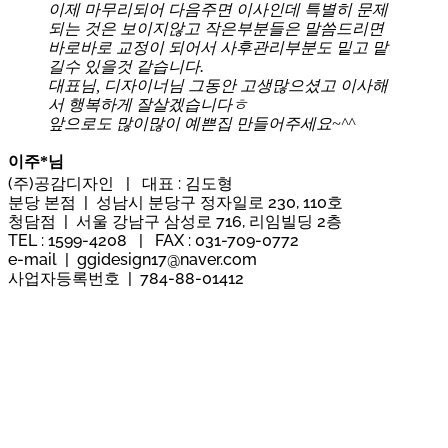
이제 마무리되어 다음주면 이사인데 특별히 문제
되는 것은 보이지않고 작은부분들은 말씀드리면
바로바로 교정이 되어서 사후관리부분도 밑고 맡
길수 있을것 같습니다.
대표님, 디자이너님 그동안 고생많으셨고 이사해
서 행복하게 잘살겠습니다ㅎ
앞으로도 많이많이 예쁜집 만들어주세요~^^
이주*님
(주)공감디자인 | 대표 : 김도형
분당 본점 | 성남시 분당구 정자일로 230, 110호
청담점 | 서울 강남구 삼성로 716, 리임빌딩 2층
TEL : 1599-4208 | FAX : 031-709-0772
e-mail | ggidesign17@naver.com
사업자등록번호 | 784-88-01412