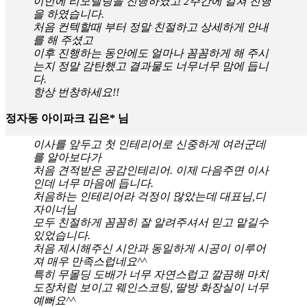
이번에 리모델링을 진행하였고 2주간에 걸쳐 진행
을 하였습니다.
처음 컨텍할때 부터 정말 친절하고 상세하게 안내
를 해 주셨고
이후 진행하는 동안에도 얼마나 꼼꼼하게 해 주시
는지 정말 감탄했고 결과물도 너무너무 맘에 듭니
다.
항상 번창하세요!!
정자동 아이파크 김은* 님
이사를 앞두고 첫 인테리어로 신중하게 여러군데
를 알아보다가
처음 견적받은 공감인테리어. 이제 다음주면 이사
인데 너무 마음에 듭니다.
처음하는 인테리어라 걱정이 많았는데 대표님,디
자이너님
모두 친절하게 꼼꼼히 잘 알려주셔서 믿고 맡길수
있었습니다.
처음 제시해주신 시안과 동일하게 시공이 이루어
져 매우 만족스럽네요^^
특히 무몰딩 도배가 너무 자연스럽고 깔끔해 마치
도장처럼 보이고 웨인스코팅, 딸방 화장실이 너무
예뻐요^^