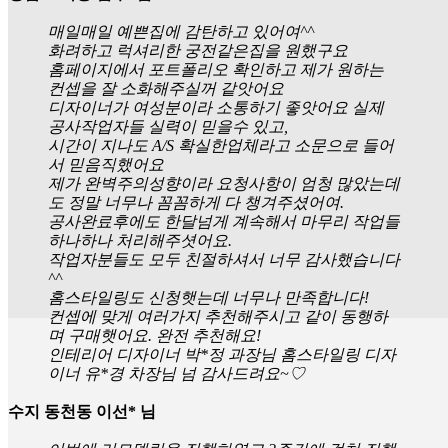
매일매일 예쁜집에 감탄하고 있어여^^
화려하고 럭셔리한 궁전같은집을 원했구요
홈페이지에서 포트폴리오 확인하고 제가 원하는
컨셉을 잘 소화해주실꺼 같앗어요
디자이너가 여성분이라 소통하기 좋앗어요 실제
공사작업자들 실력이 믿을수 있고,
시간이 지나도 A/S 확실한업체라고 소문으로 들어
서 믿음직했어요
제가 완벽주의성향이라 요청사항이 엄청 많았는데
도 정말 너무나 꼼꼼하게 다 챙겨주셨어여.
공사완료후에도 한달넘게 계속해서 마무리 작업들
하나하나 처리해주셧어요.
작업자분들도 모두 친절하셔서 너무 감사했습니다
^^
홈스타일링도 신청햇는데 너무나 만족합니다!
컨셉에 맞게 여러가지 추천해주시고 같이 동행하
며 구매햇어요. 완전 추천해요!
인테리어 디자이너 박*정 과장님 홈스타일링 디자
이너 유*경 차장님 넘 감사드려요~♡
수지 동천동 이선* 님