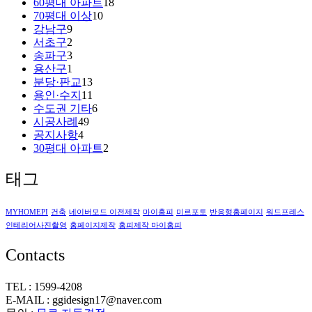
60평대 아파트
18
70평대 이상
10
강남구
9
서초구
2
송파구
3
용산구
1
분당·판교
13
용인·수지
11
수도권 기타
6
시공사례
49
공지사항
4
30평대 아파트
2
태그
MYHOMEPI
건축
네이버모드 이전제작
마이홈피
미르포토
반응형홈페이지
워드프레스
인테리어사진촬영
홈페이지제작
홈피제작 마이홈피
Contacts
TEL : 1599-4208
E-MAIL : ggidesign17@naver.com