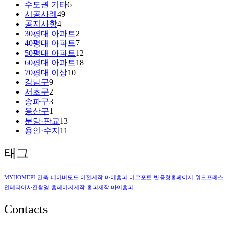
수도권 기타
6
시공사례
49
공지사항
4
30평대 아파트
2
40평대 아파트
7
50평대 아파트
12
60평대 아파트
18
70평대 이상
10
강남구
9
서초구
2
송파구
3
용산구
1
분당·판교
13
용인·수지
11
태그
MYHOMEPI
건축
네이버모드 이전제작
마이홈피
미르포토
반응형홈페이지
워드프레스
인테리어사진촬영
홈페이지제작
홈피제작 마이홈피
Contacts