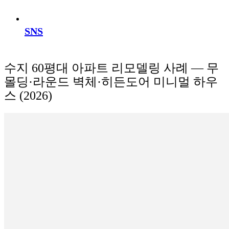
SNS
수지 60평대 아파트 리모델링 사례 — 무
몰딩·라운드 벽체·히든도어 미니멀 하우
스 (2026)