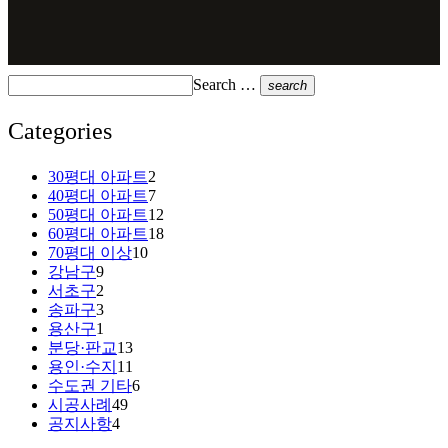
Search …
search
Categories
30평대 아파트
2
40평대 아파트
7
50평대 아파트
12
60평대 아파트
18
70평대 이상
10
강남구
9
서초구
2
송파구
3
용산구
1
분당·판교
13
용인·수지
11
수도권 기타
6
시공사례
49
공지사항
4