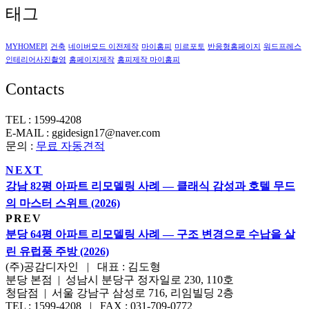
태그
MYHOMEPI
건축
네이버모드 이전제작
마이홈피
미르포토
반응형홈페이지
워드프레스
인테리어사진촬영
홈페이지제작
홈피제작 마이홈피
Contacts
TEL : 1599-4208
E-MAIL : ggidesign17@naver.com
문의 :
무료 자동견적
NEXT
강남 82평 아파트 리모델링 사례 — 클래식 감성과 호텔 무드
의 마스터 스위트 (2026)
PREV
분당 64평 아파트 리모델링 사례 — 구조 변경으로 수납을 살
린 유럽풍 주방 (2026)
(주)공감디자인 | 대표 : 김도형
분당 본점 | 성남시 분당구 정자일로 230, 110호
청담점 | 서울 강남구 삼성로 716, 리임빌딩 2층
TEL : 1599-4208 | FAX : 031-709-0772