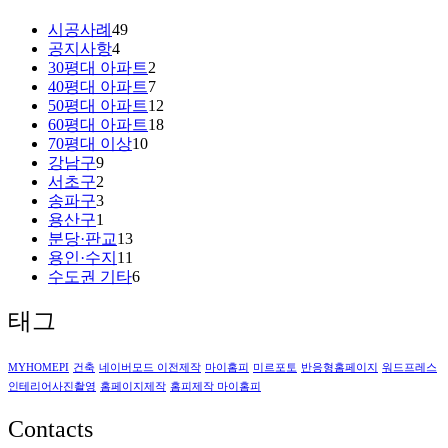
시공사례
49
공지사항
4
30평대 아파트
2
40평대 아파트
7
50평대 아파트
12
60평대 아파트
18
70평대 이상
10
강남구
9
서초구
2
송파구
3
용산구
1
분당·판교
13
용인·수지
11
수도권 기타
6
태그
MYHOMEPI
건축
네이버모드 이전제작
마이홈피
미르포토
반응형홈페이지
워드프레스
인테리어사진촬영
홈페이지제작
홈피제작 마이홈피
Contacts