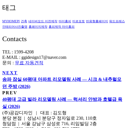
태그
MYHOMEPI
건축
네이버모드 이전제작
마이홈피
미르포토
반응형홈페이지
워드프레스
인테리어사진촬영
홈페이지제작
홈피제작 마이홈피
Contacts
TEL : 1599-4208
E-MAIL : ggidesign17@naver.com
문의 :
무료 자동견적
NEXT
송파 잠실 60평대 아파트 리모델링 사례 — 시크 & 내추럴모
던 주방 (2026)
PREV
40평대 고급 빌라 리모델링 사례 — 럭셔리 안방과 호텔급 욕
실 (2026)
(주)공감디자인 | 대표 : 김도형
분당 본점 | 성남시 분당구 정자일로 230, 110호
청담점 | 서울 강남구 삼성로 716, 리임빌딩 2층