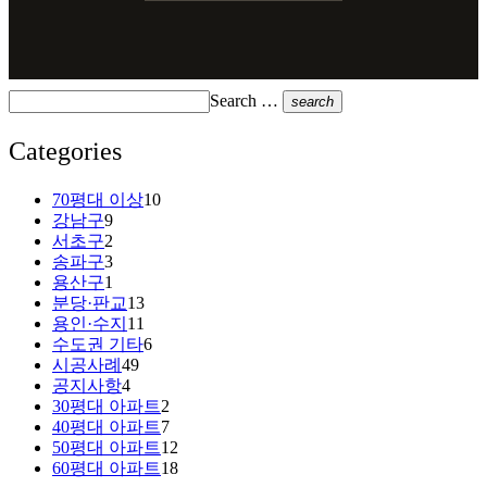
Search …
search
Categories
70평대 이상
10
강남구
9
서초구
2
송파구
3
용산구
1
분당·판교
13
용인·수지
11
수도권 기타
6
시공사례
49
공지사항
4
30평대 아파트
2
40평대 아파트
7
50평대 아파트
12
60평대 아파트
18