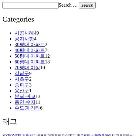
Search …
search
Categories
시공사례
49
공지사항
4
30평대 아파트
2
40평대 아파트
7
50평대 아파트
12
60평대 아파트
18
70평대 이상
10
강남구
9
서초구
2
송파구
3
용산구
1
분당·판교
13
용인·수지
11
수도권 기타
6
태그
MYHOMEPI
건축
네이버모드 이전제작
마이홈피
미르포토
반응형홈페이지
워드프레스