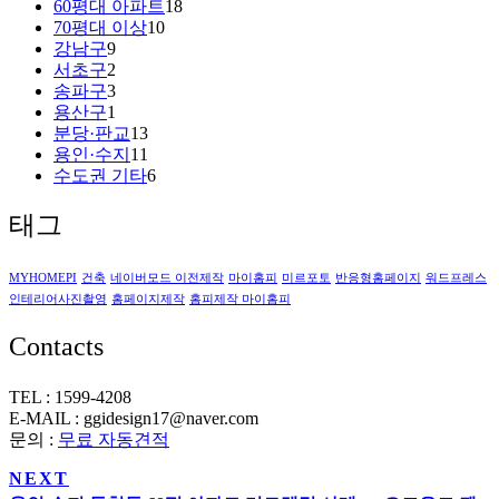
60평대 아파트
18
70평대 이상
10
강남구
9
서초구
2
송파구
3
용산구
1
분당·판교
13
용인·수지
11
수도권 기타
6
태그
MYHOMEPI
건축
네이버모드 이전제작
마이홈피
미르포토
반응형홈페이지
워드프레스
인테리어사진촬영
홈페이지제작
홈피제작 마이홈피
Contacts
TEL : 1599-4208
E-MAIL : ggidesign17@naver.com
문의 :
무료 자동견적
NEXT