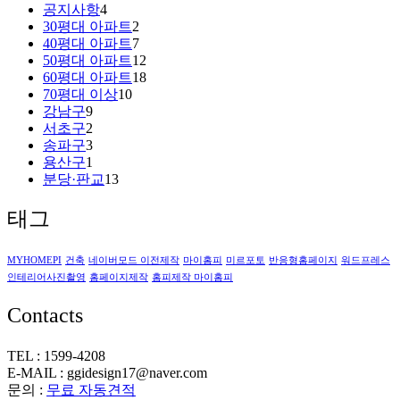
공지사항
4
30평대 아파트
2
40평대 아파트
7
50평대 아파트
12
60평대 아파트
18
70평대 이상
10
강남구
9
서초구
2
송파구
3
용산구
1
분당·판교
13
태그
MYHOMEPI
건축
네이버모드 이전제작
마이홈피
미르포토
반응형홈페이지
워드프레스
인테리어사진촬영
홈페이지제작
홈피제작 마이홈피
Contacts
TEL : 1599-4208
E-MAIL : ggidesign17@naver.com
문의 :
무료 자동견적