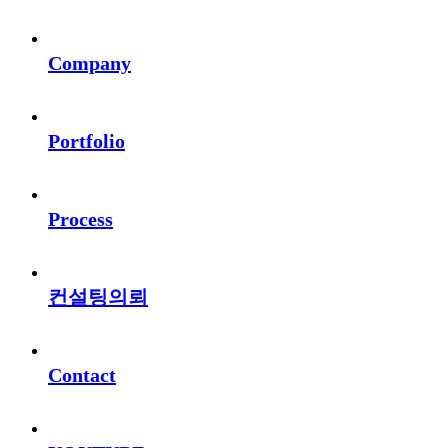
Company
Portfolio
Process
컨설팅의뢰
Contact