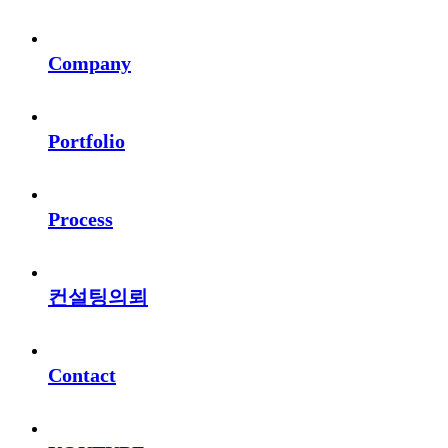
Company
Portfolio
Process
컨설팅의뢰
Contact