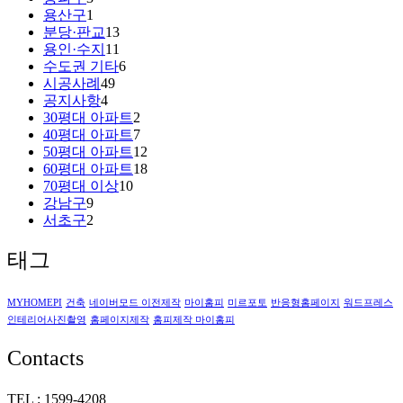
용산구
1
분당·판교
13
용인·수지
11
수도권 기타
6
시공사례
49
공지사항
4
30평대 아파트
2
40평대 아파트
7
50평대 아파트
12
60평대 아파트
18
70평대 이상
10
강남구
9
서초구
2
태그
MYHOMEPI
건축
네이버모드 이전제작
마이홈피
미르포토
반응형홈페이지
워드프레스
인테리어사진촬영
홈페이지제작
홈피제작 마이홈피
Contacts
TEL : 1599-4208