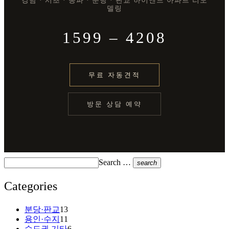
강남 · 서초 · 송파 · 분당 · 판교 하이엔드 아파트 리모
델링
1599 – 4208
무료 자동견적
방문 상담 예약
Search …
search
Categories
분당·판교
13
용인·수지
11
수도권 기타
6