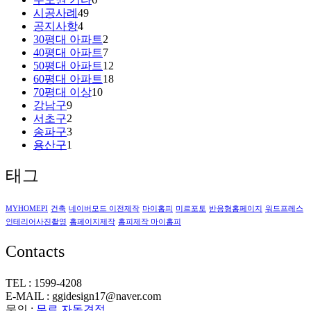
시공사례
49
공지사항
4
30평대 아파트
2
40평대 아파트
7
50평대 아파트
12
60평대 아파트
18
70평대 이상
10
강남구
9
서초구
2
송파구
3
용산구
1
태그
MYHOMEPI
건축
네이버모드 이전제작
마이홈피
미르포토
반응형홈페이지
워드프레스
인테리어사진촬영
홈페이지제작
홈피제작 마이홈피
Contacts
TEL : 1599-4208
E-MAIL : ggidesign17@naver.com
문의 :
무료 자동견적