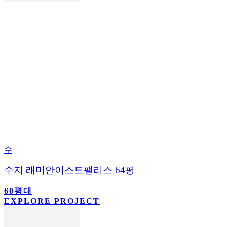
수
수지 래미안이스트팰리스 64평
60평대
EXPLORE PROJECT