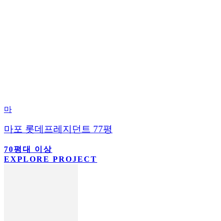
마
마포 롯데프레지던트 77평
70평대 이상
EXPLORE PROJECT