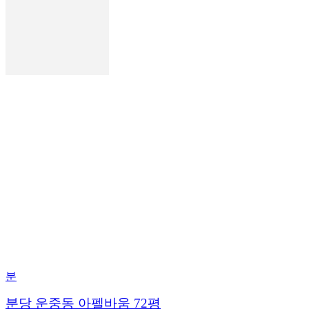
분
분당 운중동 아펠바움 72평