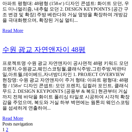
아파트 평형대: 48평형 (158㎡) 디자인 콘셉트: 화이트 모던, 우
드 미니멀리즘, 내추럴 모던 2. DESIGN KEYPOINTS [공간 구
조 변경 및 확장] 주방 베란다와 거실 옆방을 확장하여 개방감
을 극대화했으며, 확장된 거실 멀티...
Read More
수원 광교 자연앤자이 48평
프로젝트명 수원 광교 자연앤자이 공사면적 48평 키워드 모던
프렌치,수원광교,웨인스코팅월,클래식주방,그린주방,박판타
일,아트월,데이베드,자녀방디자인 1. PROJECT OVERVIEW
현장명: 수원 광교 자연앤자이 주거 형태: 아파트 평형대: 48평
형 / 158㎡ 디자인 콘셉트: 모던 프렌치, 딥컬러 포인트, 클래식
무드 2. DESIGN KEYPOINTS [공용부 & 복도] 현관부터 거실
까지 전체 바닥을 화이트 폴리싱 타일로 시공하여 시각적 확장
감을 주었으며, 복도와 거실 하부 벽면에는 웜톤의 웨인스코팅
을 섬세하게 연출하여...
Read More
Posts navigation
1
2