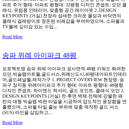
파트 주거 형태: 아파트 평형대: 32평형 디자인 콘셉트: 모던 클
래식, 유럽풍 인테리어, 맞춤형 공간 레이아웃 2. DESIGN
KEYPOINTS [거실] 천장의 섬세한 크라운 몰딩과 바닥면의
클래식 걸레받이로 정돈된 비례감을 부여하였으며, 소파월과
TV월에 깊이감 있는 수입...
Read More
송파 위례 아이파크 48평
프로젝트명 송파 위례 아이파크 공사면적 48평 키워드 화려한
모던,빅슬랩아트월,골드서스,위례신도시,40평대아파트인테리
어,골드패널월,제작가구 1. PROJECT OVERVIEW 현장명: 송
파구 장지동 위례아이파크 주거 형태: 아파트 평형대: 48평형
디자인 콘셉트: 하이엔드 럭셔리, 골드 포인트, 클래식 모던 2.
DESIGN KEYPOINTS [거실] 전·후면 벽체 전체에 강렬한 패
턴의 대형 빅슬랩 박판 타일을 시공하여 압도적인 웅장함을 연
출했으며, 소파월 타일 줄눈 부위에 맞춤 제작한 골드 서스
(SUS) 라인을 삽입하고...
Read More