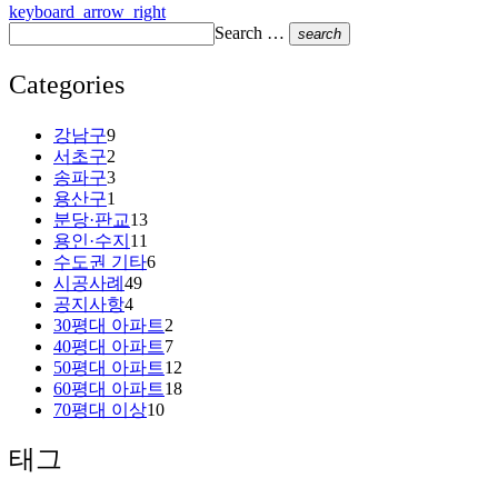
keyboard_arrow_right
Search …
search
Categories
강남구
9
서초구
2
송파구
3
용산구
1
분당·판교
13
용인·수지
11
수도권 기타
6
시공사례
49
공지사항
4
30평대 아파트
2
40평대 아파트
7
50평대 아파트
12
60평대 아파트
18
70평대 이상
10
태그