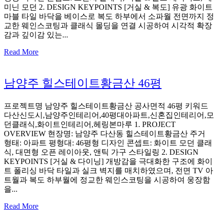
미닌 모던 2. DESIGN KEYPOINTS [거실 & 복도] 유광 화이트
마블 타일 바닥을 베이스로 복도 하부에서 소파월 전면까지 정
교한 웨인스코팅과 클래식 몰딩을 연결 시공하여 시각적 확장
감과 깊이감 있는...
Read More
남양주 힐스테이트황금산 46평
프로젝트명 남양주 힐스테이트황금산 공사면적 46평 키워드
다산신도시,남양주인테리어,40평대아파트,신혼집인테리어,모
던클래식,화이트인테리어,헤링본마루 1. PROJECT
OVERVIEW 현장명: 남양주 다산동 힐스테이트황금산 주거
형태: 아파트 평형대: 46평형 디자인 콘셉트: 화이트 모던 클래
식, 대면형 오픈 레이아웃, 앤틱 가구 스타일링 2. DESIGN
KEYPOINTS [거실 & 다이닝] 개방감을 극대화한 구조에 화이
트 폴리싱 바닥 타일과 실크 벽지를 매치하였으며, 전면 TV 아
트월과 복도 하부월에 정교한 웨인스코팅을 시공하여 웅장함
을...
Read More