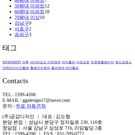
40평대 아파트
7
50평대 아파트
12
60평대 아파트
18
70평대 이상
10
강남구
9
서초구
2
송파구
3
태그
MYHOMEPI
건축
네이버모드 이전제작
마이홈피
미르포토
반응형홈페이지
워드프레스
인테리어사진촬영
홈페이지제작
홈피제작 마이홈피
Contacts
TEL : 1599-4208
E-MAIL : ggidesign17@naver.com
문의 :
무료 자동견적
(주)공감디자인 | 대표 : 김도형
분당 본점 | 성남시 분당구 정자일로 230, 110호
청담점 | 서울 강남구 삼성로 716, 리임빌딩 2층
TEL : 1599-4208 | FAX : 031-709-0772