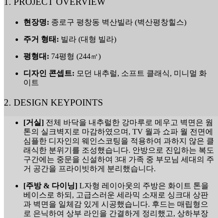
1. PROJECT OVERVIEW
현장명:
종로구 평창동 벽산빌라 (벽산평창힐스)
주거 형태:
빌라 (대형 빌라)
평형대:
74평형 (244㎡)
디자인 콘셉트:
모던 내추럴, 소프트 클래식, 미니멀 화
이트
2. DESIGN KEYPOINTS
[거실]
전체 바닥을 내추럴한 강마루로 메우고 벽면은 웜
톤의 실크벽지로 마감하였으며, TV 월과 쇼파 월 전면에
심플한 디자인의 웨인스코팅을 적용하여 과하지 않은 클
래식한 분위기를 조성했습니다. 안방으로 진입하는 복도
구간에는 중문을 신설하여 3대 가족 중 부모님 세대의 주
거 공간을 프라이빗하게 분리했습니다.
[주방 & 다이닝]
L자형 레이아웃의 주방은 화이트 톤을
베이스로 하되, 고급스러운 세라믹 소재로 싱크대 상판
과 벽면을 일체감 있게 시공했습니다. 후드는 매립형으
로 은닉하여 상부 라인을 간결하게 정리했고, 상하부장