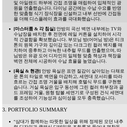
및 아일랜드 하부에 간접 조명을 매립하여 입체적인 광
원을 연출했습니다. 다이닝 공간에는 수납 수요를 반영
한 맞춤형 식기 장식장을 신설하고 내부 선반에 간접등
을 더해 디스플레이 효과를 극대화했습니다.
[마스터룸 & 각 침실]
안방의 곡선 벽면 내부에는 TV와
수납장을 배치한 후 전면에 레일 커튼을 설치하여 시각
적 간결함을 확보했습니다. 부모님 방(어머님 방)은 티크
톤의 원목 가구와 깊이감 있는 다크그린 컬러 벽지를 매
치하여 중후하고 아늑한 내추럴 무드를 연출했으며, 따
님방은 유광 도어 디자인의 일체형 맞춤 책상과 책장을
벽면 전체에 시공하여 수납 효율을 높였습니다.
[욕실 & 현관]
안방 욕실은 표면 질감이 살아있는 다채로
운 톤의 타일로 벽면을 마감하고, 세면대 모서리를 따라
흐르는 간접 조명 거울을 배치해 호텔식 무드를 구현했
습니다. 거실 욕실은 입구 동선에 그린 컬러 하부장과 골
드 프레임 거울, 원형 탑볼 세면기로 구성된 건식 세면대
를 조성하여 기능성과 심미성을 모두 충족했습니다.
3. PORTFOLIO SUMMARY
“삼대가 함께하는 따뜻한 일상을 위해 정제된 모던 내추
럴 디자인과 클래식 디테일을 조화롭게 풀어낸 평창동