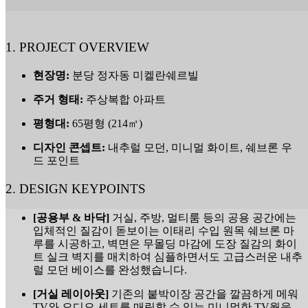
1. PROJECT OVERVIEW
현장명:
분당 정자동 미켈란쉐르빌
주거 형태:
주상복합 아파트
평형대:
65평형 (214㎡)
디자인 콘셉트:
내추럴 모던, 미니멀 화이트, 쉐브론 우
드 포인트
2. DESIGN KEYPOINTS
[공용부 & 바닥]
거실, 주방, 멀티룸 등의 공용 공간에는
입체적인 질감이 돋보이는 이태리 수입 원목 쉐브론 마
루를 시공하고, 벽면은 무몰딩 마감에 도장 질감의 화이
트 실크 벽지를 매치하여 심플하면서도 고급스러운 내추
럴 모던 베이스를 완성했습니다.
[거실 레이아웃]
기존의 붙박이장 공간을 깔끔하게 메워
TV와 오디오 세트를 매립할 수 있는 미니멀한 TV월을