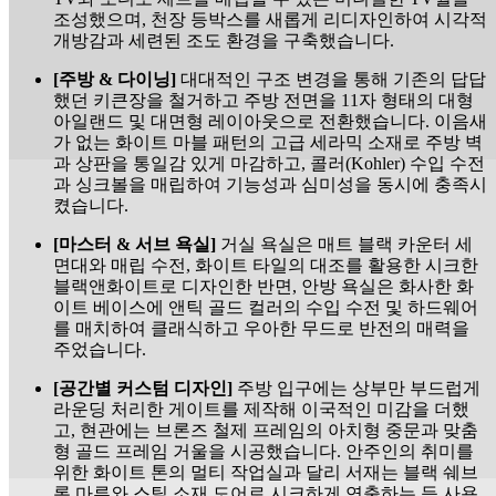
조성했으며, 천장 등박스를 새롭게 리디자인하여 시각적
개방감과 세련된 조도 환경을 구축했습니다.
[주방 & 다이닝]
대대적인 구조 변경을 통해 기존의 답답
했던 키큰장을 철거하고 주방 전면을 11자 형태의 대형
아일랜드 및 대면형 레이아웃으로 전환했습니다. 이음새
가 없는 화이트 마블 패턴의 고급 세라믹 소재로 주방 벽
과 상판을 통일감 있게 마감하고, 콜러(Kohler) 수입 수전
과 싱크볼을 매립하여 기능성과 심미성을 동시에 충족시
켰습니다.
[마스터 & 서브 욕실]
거실 욕실은 매트 블랙 카운터 세
면대와 매립 수전, 화이트 타일의 대조를 활용한 시크한
블랙앤화이트로 디자인한 반면, 안방 욕실은 화사한 화
이트 베이스에 앤틱 골드 컬러의 수입 수전 및 하드웨어
를 매치하여 클래식하고 우아한 무드로 반전의 매력을
주었습니다.
[공간별 커스텀 디자인]
주방 입구에는 상부만 부드럽게
라운딩 처리한 게이트를 제작해 이국적인 미감을 더했
고, 현관에는 브론즈 철제 프레임의 아치형 중문과 맞춤
형 골드 프레임 거울을 시공했습니다. 안주인의 취미를
위한 화이트 톤의 멀티 작업실과 달리 서재는 블랙 쉐브
론 마루와 스틸 소재 도어로 시크하게 연출하는 등 사용