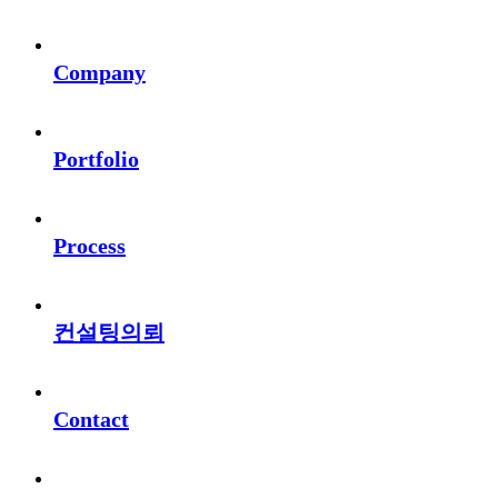
Company
Portfolio
Process
컨설팅의뢰
Contact