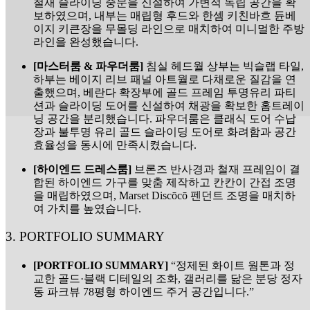
철재 슬라이딩 중문을 신설하여 가변적 독립 공간을 확
보하였으며, 내부는 매립형 후드와 한셈 키친바흐 듄베
이지 키큰장을 무몰딩 라인으로 매치하여 미니멀한 주방
라인을 완성했습니다.
[마스터룸 & 파우더룸]
침실 헤드월 상부는 빅슬랩 타일,
하부는 베이지 리브 패널 아트월로 다채로운 질감을 연
출했으며, 베란다 확장부에 골드 프레임 투명유리 파티
션과 슬라이딩 도어를 신설하여 채광을 확보한 홈트레이
닝 공간을 분리했습니다. 파우더룸은 클래식 도어 수납
장과 불투명 유리 골드 슬라이딩 도어로 화려함과 공간
효율성을 동시에 만족시켰습니다.
[하이엔드 드레스룸]
브론즈 반사경과 철재 프레임이 결
합된 하이엔드 가구를 맞춤 제작하고 칸칸이 간접 조명
을 매립하였으며, Marset Discōcō 펜던트 조명을 매치하
여 가치를 높였습니다.
3. PORTFOLIO SUMMARY
[PORTFOLIO SUMMARY]
“정제된 화이트 웜톤과 정
교한 골드·블랙 디테일의 조화, 갤러리를 닮은 분당 정자
동 파크뷰 78평형 하이엔드 주거 공간입니다.”