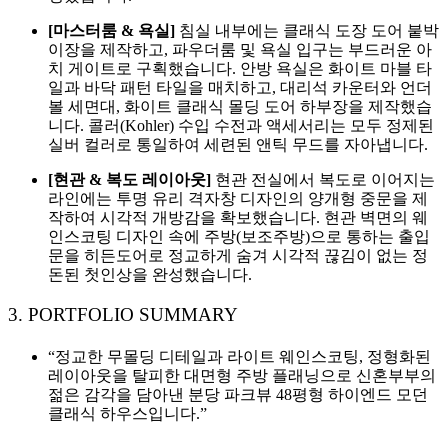
[마스터룸 & 욕실]
침실 내부에는 클래식 도장 도어 붙박
이장을 제작하고, 파우더룸 및 욕실 입구는 부드러운 아
치 게이트로 구획했습니다. 안방 욕실은 화이트 마블 타
일과 바닥 패턴 타일을 매치하고, 대리석 카운터와 언더
볼 세면대, 화이트 클래식 몰딩 도어 하부장을 제작했습
니다. 콜러(Kohler) 수입 수전과 액세서리는 모두 정제된
실버 컬러로 통일하여 세련된 앤틱 무드를 자아냅니다.
[현관 & 복도 레이아웃]
현관 전실에서 복도로 이어지는
라인에는 투명 유리 격자창 디자인의 양개형 중문을 제
작하여 시각적 개방감을 확보했습니다. 현관 벽면의 웨
인스코팅 디자인 속에 주방(보조주방)으로 통하는 출입
문을 히든도어로 정교하게 숨겨 시각적 끊김이 없는 정
돈된 첫인상을 완성했습니다.
3. PORTFOLIO SUMMARY
“정교한 무몰딩 디테일과 라이트 웨인스코팅, 정형화된
레이아웃을 탈피한 대면형 주방 플래닝으로 신혼부부의
젊은 감각을 담아낸 분당 파크뷰 48평형 하이엔드 모던
클래식 하우스입니다.”