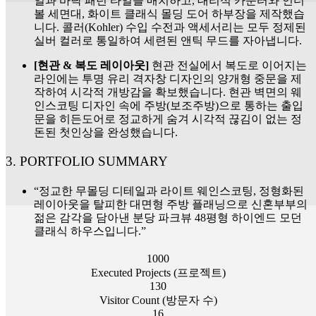
일과 바닥 패턴 타일을 매치하고, 대리석 카운터와 언더
볼 세면대, 화이트 클래식 몰딩 도어 하부장을 제작했습
니다. 콜러(Kohler) 수입 수전과 액세서리는 모두 정제된
실버 컬러로 통일하여 세련된 앤틱 무드를 자아냅니다.
[현관 & 복도 레이아웃]
현관 전실에서 복도로 이어지는
라인에는 투명 유리 격자창 디자인의 양개형 중문을 제
작하여 시각적 개방감을 확보했습니다. 현관 벽면의 웨
인스코팅 디자인 속에 주방(보조주방)으로 통하는 출입
문을 히든도어로 정교하게 숨겨 시각적 끊김이 없는 정
돈된 첫인상을 완성했습니다.
3. PORTFOLIO SUMMARY
“정교한 무몰딩 디테일과 라이트 웨인스코팅, 정형화된
레이아웃을 탈피한 대면형 주방 플래닝으로 신혼부부의
젊은 감각을 담아낸 분당 파크뷰 48평형 하이엔드 모던
클래식 하우스입니다.”
1000
Executed Projects (프로젝트)
130
Visitor Count (방문자 수)
16