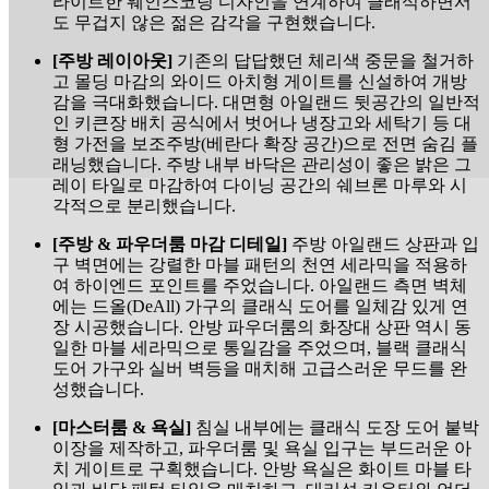
라이트한 웨인스코팅 디자인을 연계하여 클래식하면서
도 무겁지 않은 젊은 감각을 구현했습니다.
[주방 레이아웃]
기존의 답답했던 체리색 중문을 철거하
고 몰딩 마감의 와이드 아치형 게이트를 신설하여 개방
감을 극대화했습니다. 대면형 아일랜드 뒷공간의 일반적
인 키큰장 배치 공식에서 벗어나 냉장고와 세탁기 등 대
형 가전을 보조주방(베란다 확장 공간)으로 전면 숨김 플
래닝했습니다. 주방 내부 바닥은 관리성이 좋은 밝은 그
레이 타일로 마감하여 다이닝 공간의 쉐브론 마루와 시
각적으로 분리했습니다.
[주방 & 파우더룸 마감 디테일]
주방 아일랜드 상판과 입
구 벽면에는 강렬한 마블 패턴의 천연 세라믹을 적용하
여 하이엔드 포인트를 주었습니다. 아일랜드 측면 벽체
에는 드올(DeAll) 가구의 클래식 도어를 일체감 있게 연
장 시공했습니다. 안방 파우더룸의 화장대 상판 역시 동
일한 마블 세라믹으로 통일감을 주었으며, 블랙 클래식
도어 가구와 실버 벽등을 매치해 고급스러운 무드를 완
성했습니다.
[마스터룸 & 욕실]
침실 내부에는 클래식 도장 도어 붙박
이장을 제작하고, 파우더룸 및 욕실 입구는 부드러운 아
치 게이트로 구획했습니다. 안방 욕실은 화이트 마블 타