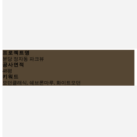
프로젝트명
분당 정자동 파크뷰
공사면적
48평
키워드
모던클래식, 쉐브론마루, 화이트모던