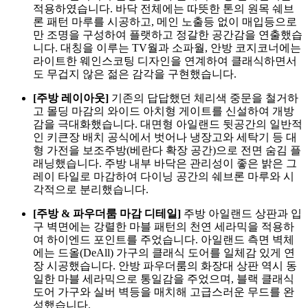
적용하였습니다. 바닥 전체에는 따뜻한 톤의 원목 쉐브
론 패턴 마루를 시공하고, 메인 노출등 없이 매입등으로
만 조명을 구성하여 플랫하고 정갈한 공간감을 연출했습
니다. 대칭을 이루는 TV월과 소파월, 안방 코지코너에는
라이트한 웨인스코팅 디자인을 연계하여 클래식하면서
도 무겁지 않은 젊은 감각을 구현했습니다.
[주방 레이아웃]
기존의 답답했던 체리색 중문을 철거하
고 몰딩 마감의 와이드 아치형 게이트를 신설하여 개방
감을 극대화했습니다. 대면형 아일랜드 뒷공간의 일반적
인 키큰장 배치 공식에서 벗어나 냉장고와 세탁기 등 대
형 가전을 보조주방(베란다 확장 공간)으로 전면 숨김 플
래닝했습니다. 주방 내부 바닥은 관리성이 좋은 밝은 그
레이 타일로 마감하여 다이닝 공간의 쉐브론 마루와 시
각적으로 분리했습니다.
[주방 & 파우더룸 마감 디테일]
주방 아일랜드 상판과 입
구 벽면에는 강렬한 마블 패턴의 천연 세라믹을 적용하
여 하이엔드 포인트를 주었습니다. 아일랜드 측면 벽체
에는 드올(DeAll) 가구의 클래식 도어를 일체감 있게 연
장 시공했습니다. 안방 파우더룸의 화장대 상판 역시 동
일한 마블 세라믹으로 통일감을 주었으며, 블랙 클래식
도어 가구와 실버 벽등을 매치해 고급스러운 무드를 완
성했습니다.