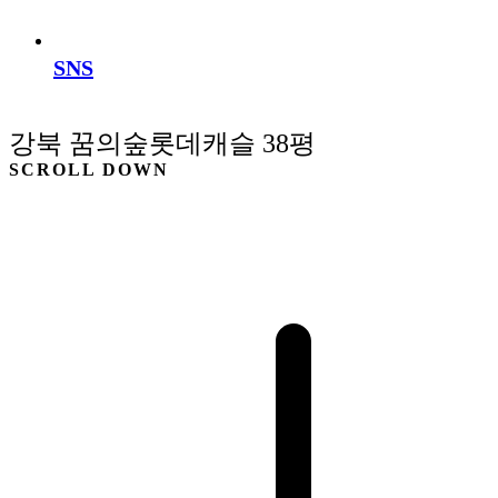
SNS
강북 꿈의숲롯데캐슬 38평
SCROLL DOWN