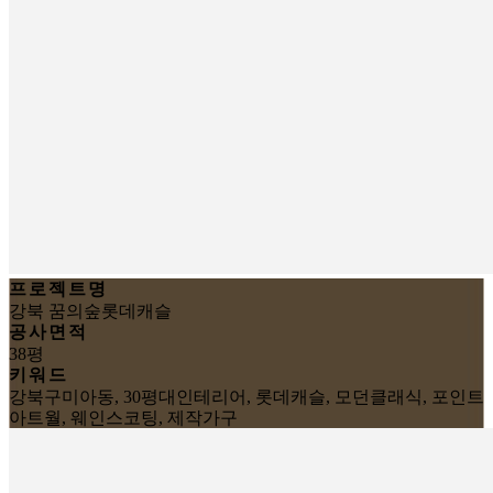
프로젝트명
강북 꿈의숲롯데캐슬
공사면적
38평
키워드
강북구미아동, 30평대인테리어, 롯데캐슬, 모던클래식, 포인트
아트월, 웨인스코팅, 제작가구