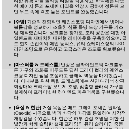
려한 유광 마블 폴리싱 타일을 적용하고, 바닥에는 따뜻
한 베이지 톤의 포세린 타일을 연장 시공하여 정돈된 모
던 무드 속에 격조 높은 포인트를 완성했습니다.
[주방]
기존의 전형적인 웨인스코팅 디자인에서 벗어나
볼륨감을 정교하게 조율한 심플 몰딩 도장 가구를 커스
텀 제작했습니다. 싱크볼은 창가로, 조리 공간은 대형 아
일랜드로 재배치한 대면형 레이아웃을 구축하였으며, 골
드 힌지 손잡이와 매입 등박스, 유리 쇼케이스장의 LED
라인 조명으로 은은하고 고급스러운 조도를 확보했습니
다.
[마스터룸 & 드레스룸]
안방은 클라이언트의 다크블루
톤 가구와 조화를 이루도록 딥한 그레이 컬러의 웨인스
코팅 디자인 월을 조성하고 클래식 벽등을 매치했습니
다. 아내분을 위한 독립 드레스룸에는 천연 대리석 상판
화장대와 크리스탈 오브제 조명, 맞춤형 클래식 가구를
설계하여 프라이빗한 하이엔드 파우더룸을 구현했습니
다.
[욕실 & 현관]
거실 욕실은 매트 그레이 포세린 원타일
(One-tile) 시공으로 벽과 바닥의 마감을 통일하여 시각적
개방감을 주었습니다. 현관은 하부 간접 조명을 더한 신
발장과 함께 슬림한 철재 프레임의 유리 슬라이딩 중문