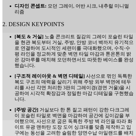
디자인 콘셉트:
모던 그레이, 어반 시크, 내추럴 미니멀
리즘
2. DESIGN KEYPOINTS
[복도 & 거실]
노출 콘크리트 질감의 그레이 포슬린 타일
을 현관 복도부터 거실, 주방, 안방 코너 벽까지 유기적으
로 연결하여 도시적인 세련미를 극대화했으며, 수직·수
평 라인을 정교하게 맞춘 벽면 타일 마감과 톤온톤의 밝
은 강마루를 매치해 모던하면서도 따뜻한 베이스를 완성
했습니다.
[구조적 레이아웃 & 벽면 디테일]
사선으로 꺾인 독특한
복도 구조의 매력을 살리기 위해 주방 외부 벽면에 테두
리를 사선 각면 처리한 3판의 그레이경(경면 거울)을 시
공하여 시각적 확장감과 정밀한 마감 디테일을 구현했습
니다.
[주방 공간]
거실보다 한 톤 짙고 패턴이 강한 다크그레
이 포슬린 타일로 벽면을 마감하여 공간에 깊이감을 부
여했으며, 사선으로 굽은 독특한 주방 벽 라인을 따라 화
이트 유광 맨하탄 도장 도어 싱크대를 맞춤 제작하고 입
구에는 동선을 고려한 슬림한 양면수납 아일랜드를 배치