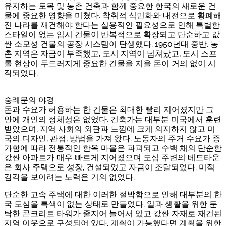
유지하는 토목 및 농촌 건축과 함께 중요한 한국의 새로운 건
물에 중요한 영향을 미쳤다. 착취적 식민화와 내전으로 황폐해
진 나라를 재건해야 한다는 실용적인 필요성으로 인해 특별한
스타일이 없는 임시 건물이 반복적으로 확장되고 단순하고 값
싼 소모성 건물의 공장 시스템이 탄생했다. 1950년대 중반, 농
촌 지역은 자금이 부족했고, 도시 지역이 넘쳐났고, 도시 스프
롤 현상이 두드러지게 중요한 건물을 지을 돈이 거의 없이 시
작되었다.
숭례문의 야경
돈과 수요가 허용하는 한 건물은 최대한 빨리 지어졌지만 그
안에 개인의 정체성은 없었다. 건축가는 대부분 미국에서 훈련
받았으며, 지역 사회의 외관과 느낌에 크게 의지하지 않고 미
국의 디자인, 관점, 방법을 가져 왔다. 노동자의 주거 수요가 증
가함에 따라 전통적인 한옥 마을은 파괴되고 수백 채의 단순한
값싼 아파트가 매우 빠르게 지어졌으며 도심 주변의 베드타운
은 회사 주택으로 성장, 건설되었고 자금이 조달되었다. 미적
감각을 보이려는 노력은 거의 없었다.
단순한 고속 주택에 대한 이러한 절박함으로 인해 대부분의 한
국 도심을 특색이 없는 상태로 만들었다. 일과 생활을 위한 둔
탁한 콘크리트 타워가 줄지어 늘어서 있고 값싼 자재로 재건된
지역 이웃으로 구성되어 있다. 계획이 가능했다면 계획을 위한