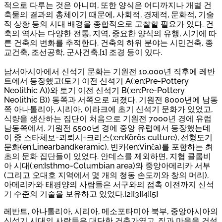
적으로 다루는 것은 아니며, 또한 양식은 어디까지나 개별 건
축물의 결과의 총체이기 때문에, 사회적, 경제적, 문화적, 기술
적 상황 등의 시대 배경을 종합적으로 고찰할 필요가 있다. 건
축의 역사는 다양한 전통, 지역, 중요한 양식의 유행, 시기에 따
른 건축의 변화를 추적한다. 건축의 하위 분야는 시민건축, 종
교건축, 조선공학, 군사건축,[1] 조경 등이 있다.
남서아시아에서 신석기 문화는 기원전 10,000년 직후에 레반
트에서 등장했고(토기 이전 신석기 A(:en:Pre-Pottery
Neolithic A))와 토기 이전 신석기 B(:en:Pre-Pottery
Neolithic B)) 동쪽과 서쪽으로 퍼졌다. 기원전 8000년에 남동
쪽 아나톨리아, 시리아, 이라크에 초기 신석기 문화가 있었고,
식량을 생산하는 집단이 처음으로 기원전 7000년 경에 유럽
남동쪽에서, 기원전 5500년 경에 중앙 유럽에서 등장했는데
이 중 스타체보-쾨뢰시-크리스(:en:Körös culture), 선형도기
문화(en:Linearbandkeramic), 빈카(en:Vinča)를 포함하는 최
초의 문화 집단들이 있었다. 안데스를 제외하면, 지협 콜롬비
아 시대(:en:Isthmo-Columbian area)와 중앙아메리카 서부
(그리고 오대호 지역에서 몇 개의 청동 손도끼와 창의 머리),
아메리카와 태평양의 사람들은 서구와의 접촉 이전까지 신석
기 수준의 기술을 보유하고 있었다.[2][3][4][5]
레반트, 아나톨리아, 시리아, 메소포타미아 북부, 중앙아시아의
신석기 시대의 사람들은 대단한 건축가였고, 집과 마을을 건설