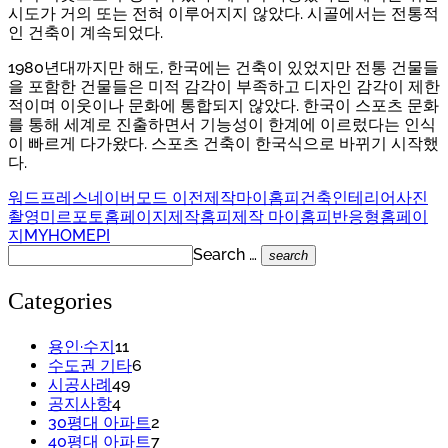
시도가 거의 또는 전혀 이루어지지 않았다. 시골에서는 전통적
인 건축이 계속되었다.
1980년대까지만 해도, 한국에는 건축이 있었지만 전통 건물들
을 포함한 건물들은 미적 감각이 부족하고 디자인 감각이 제한
적이며 이웃이나 문화에 통합되지 않았다. 한국이 스포츠 문화
를 통해 세계로 진출하면서 기능성이 한계에 이르렀다는 인식
이 빠르게 다가왔다. 스포츠 건축이 한국식으로 바뀌기 시작했
다.
워드프레스
네이버모드 이전제작
마이홈피
건축
인테리어사진
촬영
미르포토
홈페이지제작
홈피제작 마이홈피
반응형홈페이
지
MYHOMEPI
Search …
search
Categories
용인·수지
11
수도권 기타
6
시공사례
49
공지사항
4
30평대 아파트
2
40평대 아파트
7